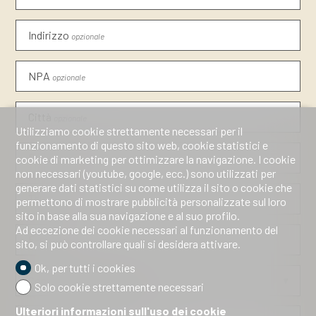
Indirizzo
opzionale
NPA
opzionale
Città
opzionale
Utilizziamo cookie strettamente necessari per il
funzionamento di questo sito web, cookie statistici e
Paese
cookie di marketing per ottimizzare la navigazione. I cookie
opzionale
non necessari (youtube, google, ecc.) sono utilizzati per
generare dati statistici su come utilizza il sito o cookie che
Telefono
permettono di mostrare pubblicità personalizzate sul loro
sito in base alla sua navigazione e al suo profilo.
Ad eccezione dei cookie necessari al funzionamento del
E-mail
sito, si può controllare quali si desidera attivare.
Ok, per tutti i cookies
Come ci conoscete?
opzionale
Solo cookie strettamente necessari
Ulteriori informazioni sull'uso dei cookie