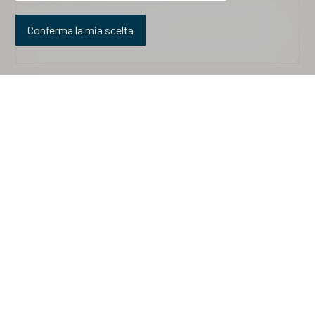
Richiesta informazioni
opzionale
Conferma la mia scelta
Creare un account con questi dati
opzionale
Accetto le
condizioni
relative al trattamento dei dati
Inviare