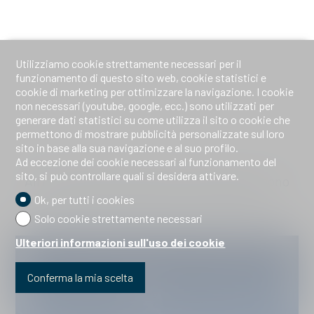
Utilizziamo cookie strettamente necessari per il
funzionamento di questo sito web, cookie statistici e
cookie di marketing per ottimizzare la navigazione. I cookie
non necessari (youtube, google, ecc.) sono utilizzati per
generare dati statistici su come utilizza il sito o cookie che
permettono di mostrare pubblicità personalizzate sul loro
sito in base alla sua navigazione e al suo profilo.
Ad eccezione dei cookie necessari al funzionamento del
sito, si può controllare quali si desidera attivare.
All’inizio di aprile 2026, i primi escavatori sono
arrivati e hanno iniziato i lavori di scavo.
Ok, per tutti i cookies
Solo cookie strettamente necessari
Ulteriori informazioni sull'uso dei cookie
Conferma la mia scelta