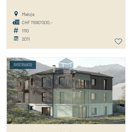
Maloja
CHF 1'690'000.-
1110
2011
RISERVATO