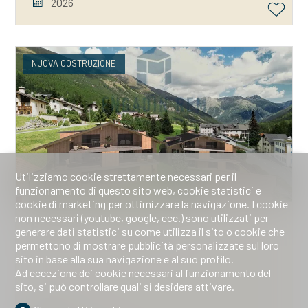
2026
NUOVA COSTRUZIONE
Utilizziamo cookie strettamente necessari per il
funzionamento di questo sito web, cookie statistici e
cookie di marketing per ottimizzare la navigazione. I cookie
non necessari (youtube, google, ecc.) sono utilizzati per
Proprietà per piani
generare dati statistici su come utilizza il sito o cookie che
permettono di mostrare pubblicità personalizzate sul loro
sito in base alla sua navigazione e al suo profilo.
Ad eccezione dei cookie necessari al funzionamento del
sito, si può controllare quali si desidera attivare.